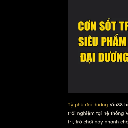
Tỷ phú đại dương
Vin88 hi
trải nghiệm tại hệ thống V
trị, trò chơi này nhanh ch