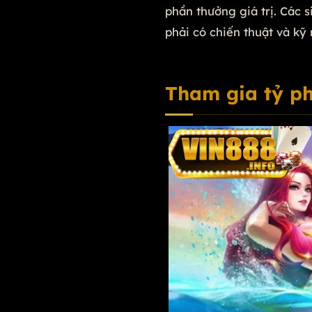
phần thưởng giá trị. Các s
phải có chiến thuật và k
Tham gia tỷ p