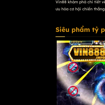
Vin88 khám phá chi tiết v
ưu hóa cơ hội chiến thắng
Siêu phẩm tỷ 