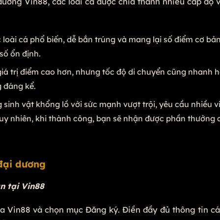
 dương Vin88, các loài cá được chia thành nhiều cấp độ v
 loài cá phổ biến, dễ bắn trúng và mang lại số điểm cơ bản.
số ổn định.
giá trị điểm cao hơn, nhưng tốc độ di chuyển cũng nhanh 
 đáng kể.
 sinh vật khổng lồ với sức mạnh vượt trội, yêu cầu nhiều 
. Tuy nhiên, khi thành công, bạn sẽ nhận được phần thưởng
đại dương
n tại Vin88
ủa Vin88 và chọn mục Đăng ký. Điền đầy đủ thông tin cá