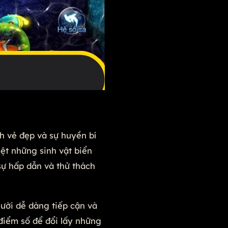
h vẻ đẹp và sự huyền bí
iệt những sinh vật biển
sự hấp dẫn và thử thách
gười dễ dàng tiếp cận và
 điểm số để đổi lấy những