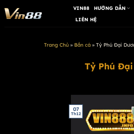
Chuyển
VIN88
HƯỚNG DẪN
đến
LIÊN HỆ
nội
dung
Trang Chủ
»
Bắn cá
»
Tỷ Phú Đại Dươ
Tỷ Phú Đạ
07
Th12