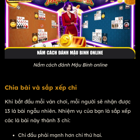
Nắm cách đánh Mậu Binh online
Chia bài và sắp xếp chi
Khi bắt đầu mỗi ván chơi, mỗi người sẽ nhận được
13 lá bài ngẫu nhiên. Nhiệm vụ của bạn là sắp xếp
các lá bài này thành 3 chi:
Chi đầu phải mạnh hơn chi thứ hai.