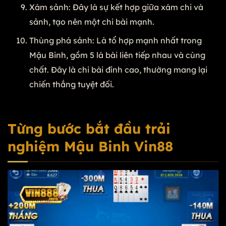
Xám sảnh: Đây là sự kết hợp giữa xám chi và
sảnh, tạo nên một chi bài mạnh.
Thùng phá sảnh: Là tổ hợp mạnh nhất trong
Mậu Binh, gồm 5 lá bài liên tiếp nhau và cùng
chất. Đây là chi bài đỉnh cao, thường mang lại
chiến thắng tuyệt đối.
Từng bước bắt đầu trải
nghiệm Mậu Binh Vin88