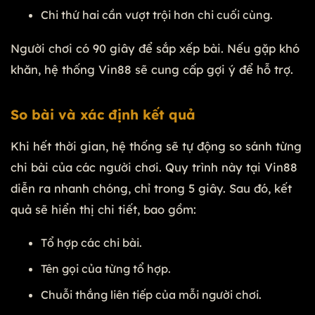
Chi thứ hai cần vượt trội hơn chi cuối cùng.
Người chơi có 90 giây để sắp xếp bài. Nếu gặp khó
khăn, hệ thống Vin88 sẽ cung cấp gợi ý để hỗ trợ.
So bài và xác định kết quả
Khi hết thời gian, hệ thống sẽ tự động so sánh từng
chi bài của các người chơi. Quy trình này tại Vin88
diễn ra nhanh chóng, chỉ trong 5 giây. Sau đó, kết
quả sẽ hiển thị chi tiết, bao gồm:
Tổ hợp các chi bài.
Tên gọi của từng tổ hợp.
Chuỗi thắng liên tiếp của mỗi người chơi.