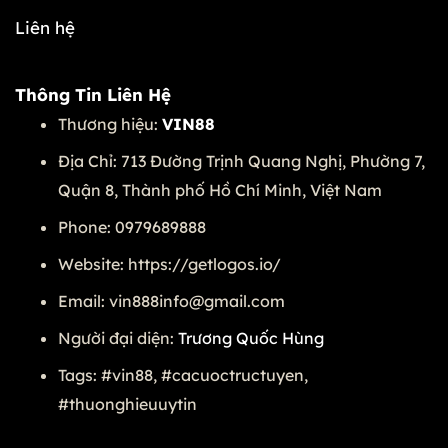
Liên hệ
Thông Tin Liên Hệ
Thương hiệu:
VIN88
Địa Chỉ: 713 Đường Trịnh Quang Nghị, Phường 7,
Quận 8, Thành phố Hồ Chí Minh, Việt Nam
Phone: 0979689888
Website: https://getlogos.io/
Email:
vin888info@gmail.com
Người đại diện:
Trương Quốc Hùng
Tags: #vin88, #cacuoctructuyen,
#thuonghieuuytin