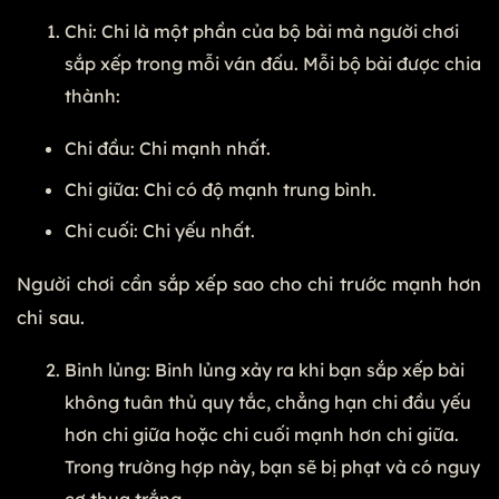
Chi: Chi là một phần của bộ bài mà người chơi
sắp xếp trong mỗi ván đấu. Mỗi bộ bài được chia
thành:
Chi đầu: Chi mạnh nhất.
Chi giữa: Chi có độ mạnh trung bình.
Chi cuối: Chi yếu nhất.
Người chơi cần sắp xếp sao cho chi trước mạnh hơn
chi sau.
Binh lủng: Binh lủng xảy ra khi bạn sắp xếp bài
không tuân thủ quy tắc, chẳng hạn chi đầu yếu
hơn chi giữa hoặc chi cuối mạnh hơn chi giữa.
Trong trường hợp này, bạn sẽ bị phạt và có nguy
cơ thua trắng.