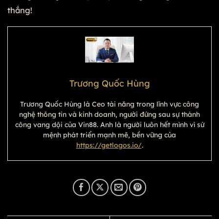
thắng!
Trương Quốc Hùng
Trương Quốc Hùng là Ceo tài năng trong lĩnh vực công
nghệ thông tin và kinh doanh, người đứng sau sự thành
công vang dội của Vin88. Anh là người luôn hết mình vì sứ
mệnh phát triển mạnh mẽ, bền vững của
https://getlogos.io/
.