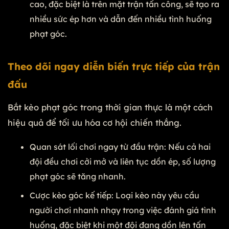
cao, đặc biệt là trên mặt trận tấn công, sẽ tạo ra
nhiều sức ép hơn và dẫn đến nhiều tình huống
phạt góc.
Theo dõi ngay diễn biến trực tiếp của trận
đấu
Bắt kèo phạt góc trong thời gian thực là một cách
hiệu quả để tối ưu hóa cơ hội chiến thắng.
Quan sát lối chơi ngay từ đầu trận: Nếu cả hai
đội đều chơi cởi mở và liên tục dồn ép, số lượng
phạt góc sẽ tăng nhanh.
Cược kèo góc kế tiếp: Loại kèo này yêu cầu
người chơi nhanh nhạy trong việc đánh giá tình
huống, đặc biệt khi một đội đang dồn lên tấn