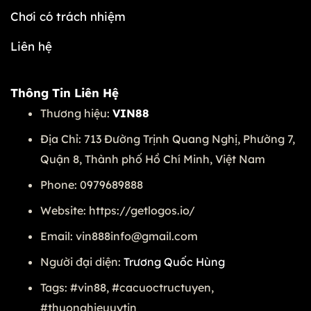
Chơi có trách nhiệm
Liên hệ
Thông Tin Liên Hệ
Thương hiệu:
VIN88
Địa Chỉ: 713 Đường Trịnh Quang Nghị, Phường 7,
Quận 8, Thành phố Hồ Chí Minh, Việt Nam
Phone: 0979689888
Website: https://getlogos.io/
Email:
vin888info@gmail.com
Người đại diện:
Trương Quốc Hùng
Tags: #vin88, #cacuoctructuyen,
#thuonghieuuytin