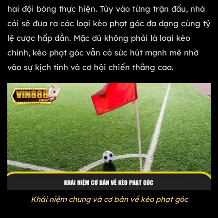
hai đội bóng thực hiện. Tùy vào từng trận đấu, nhà
cái sẽ đưa ra các loại kèo phạt góc đa dạng cùng tỷ
lệ cược hấp dẫn. Mặc dù không phải là loại kèo
chính, kèo phạt góc vẫn có sức hút mạnh mẽ nhờ
vào sự kịch tính và cơ hội chiến thắng cao.
Khái niệm chung và cơ bản về kèo phạt góc