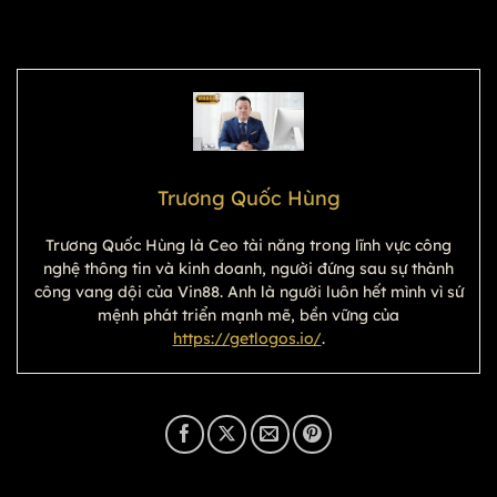
Trương Quốc Hùng
Trương Quốc Hùng là Ceo tài năng trong lĩnh vực công
nghệ thông tin và kinh doanh, người đứng sau sự thành
công vang dội của Vin88. Anh là người luôn hết mình vì sứ
mệnh phát triển mạnh mẽ, bền vững của
https://getlogos.io/
.