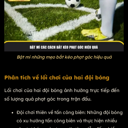
Bật mí những mẹo bắt kèo phạt góc hiệu quả
Phân tích về lối chơi của hai đội bóng
Lối chơi của hai đội bóng ảnh hưởng trực tiếp đến
số lượng quả phạt góc trong trận đấu.
Đội chơi thiên về tấn công biên: Những đội bóng
có xu hướng tấn công biên và thực hiện nhiều