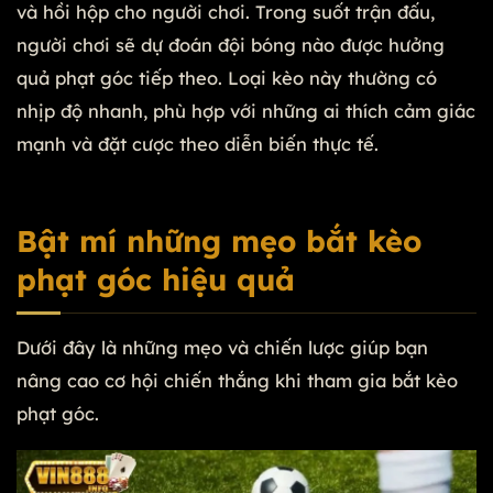
và hồi hộp cho người chơi. Trong suốt trận đấu,
người chơi sẽ dự đoán đội bóng nào được hưởng
quả phạt góc tiếp theo. Loại kèo này thường có
nhịp độ nhanh, phù hợp với những ai thích cảm giác
mạnh và đặt cược theo diễn biến thực tế.
Bật mí những mẹo bắt kèo
phạt góc hiệu quả
Dưới đây là những mẹo và chiến lược giúp bạn
nâng cao cơ hội chiến thắng khi tham gia bắt kèo
phạt góc.