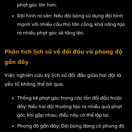
phạt góc lớn hơn.
Đội hình ra sân: Nếu đội bóng sử dụng đội hình
mạnh với nhiều cầu thủ tấn công, khả năng tạo
ra nhiều phạt góc sẽ tăng lên.
Phân tích lịch sử về đối đầu và phong độ
gần đây
Việc nghiên cứu kỹ lịch sử đối đầu giữa hai đội là
yếu tố không thể bỏ qua.
Thống kê phạt góc trong các lần đối đầu trước
đây: Nếu hai đội thường tạo ra nhiều quả phạt
góc khi gặp nhau, điều này có thể lặp lại.
Phong độ gần đây: Đội bóng đang có phong độ