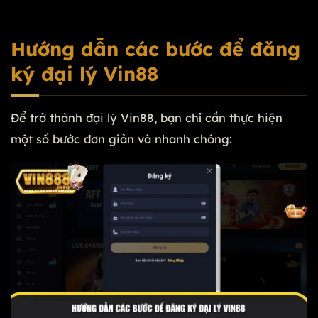
Hướng dẫn các bước để đăng
ký đại lý Vin88
Để trở thành đại lý Vin88, bạn chỉ cần thực hiện
một số bước đơn giản và nhanh chóng: