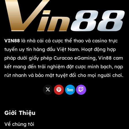
VIN88
là nhà cái cá cược thể thao và casino trực
tuyến uy tín hàng đầu Việt Nam. Hoạt động hợp
pháp dưới giấy phép Curacao eGaming, Vin88 cam
kết mang đến trải nghiệm đặt cược minh bạch, nạp
rút nhanh và bảo mật tuyệt đối cho mọi người chơi.
Giới Thiệu
Về chúng tôi