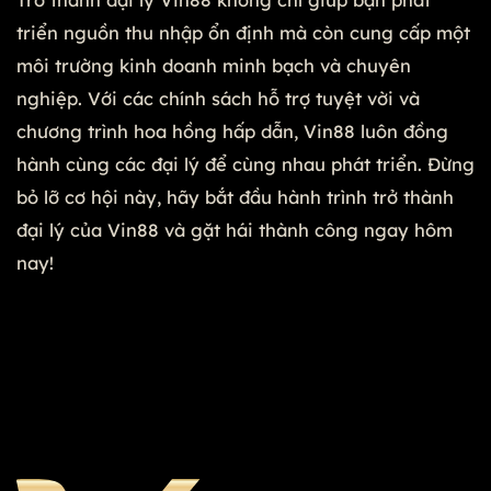
triển nguồn thu nhập ổn định mà còn cung cấp một
môi trường kinh doanh minh bạch và chuyên
nghiệp. Với các chính sách hỗ trợ tuyệt vời và
chương trình hoa hồng hấp dẫn, Vin88 luôn đồng
hành cùng các đại lý để cùng nhau phát triển. Đừng
bỏ lỡ cơ hội này, hãy bắt đầu hành trình trở thành
đại lý của Vin88 và gặt hái thành công ngay hôm
nay!