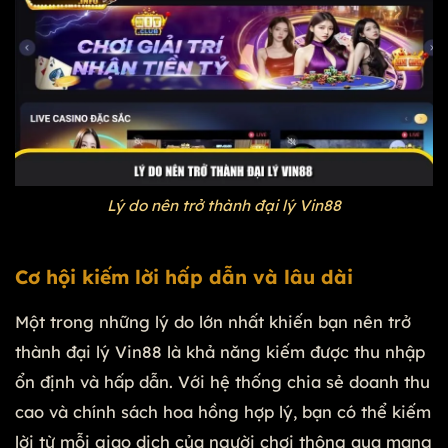
Lý do nên trở thành đại lý Vin88
Cơ hội kiếm lời hấp dẫn và lâu dài
Một trong những lý do lớn nhất khiến bạn nên trở
thành đại lý Vin88 là khả năng kiếm được thu nhập
ổn định và hấp dẫn. Với hệ thống chia sẻ doanh thu
cao và chính sách hoa hồng hợp lý, bạn có thể kiếm
lời từ mỗi giao dịch của người chơi thông qua mạng