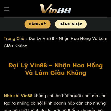
Chuyển
đến
nội
ĐĂNG KÝ
ĐĂNG NHẬP
dung
Trang Chủ
»
Đại Lý Vin88 – Nhận Hoa Hồng Và Làm
Giàu Khủng
Đại Lý Vin88 – Nhận Hoa Hồng
Và Làm Giàu Khủng
Nhà cái Vin88
không chỉ thu hút người chơi mà còn
tạo ra những cơ hội kinh doanh hấp dẫn cho những
ai muốn trở thành đại lý. Với hệ thống khuyến mãi,