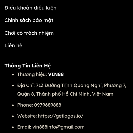
Điều khoản điều kiện
Chính sách bảo mật
Chơi có trách nhiệm
Liên hệ
Thông Tin Liên Hệ
Thương hiệu:
VIN88
Địa Chỉ: 713 Đường Trịnh Quang Nghị, Phường 7,
Quận 8, Thành phố Hồ Chí Minh, Việt Nam
Phone: 0979689888
Website: https://getlogos.io/
Email:
vin888info@gmail.com