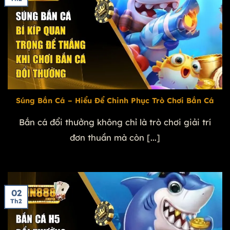
Súng Bắn Cá – Hiểu Để Chinh Phục Trò Chơi Bắn Cá
Bắn cá đổi thưởng không chỉ là trò chơi giải trí
đơn thuần mà còn [...]
02
Th2