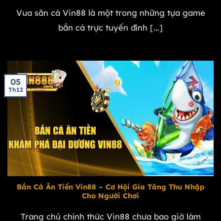
Vua săn cá Vin88 là một trong những tựa game
bắn cá trực tuyến đình [...]
05
Th12
Bắn Cá Ăn Tiền Vin88 – Cơ Hội Gia Tăng Thu Nhập
Cho Người Chơi
Trang chủ chính thức Vin88 chưa bao giờ làm