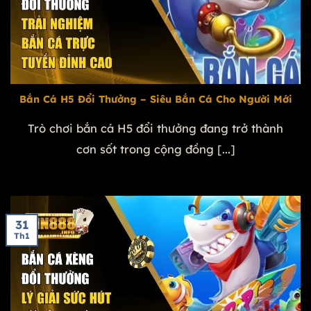
Bắn Cá H5 Đổi Thưởng – Siêu Bắn Cá Cho Người Mới
Trò chơi bắn cá H5 đổi thưởng đang trở thành
cơn sốt trong cộng đồng [...]
31
Th1