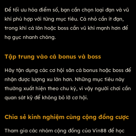
Để tối ưu hóa điểm số, bạn cần chọn loại đạn và vũ
khí phù hợp với từng mục tiêu. Cá nhỏ cần ít đạn,
trong khi cá lớn hoặc boss cần vũ khí mạnh hơn để
hạ gục nhanh chóng.
Tập trung vào cá bonus và boss
Hãy tận dụng các cơ hội săn cá bonus hoặc boss để
nhận được lượng xu lớn hơn. Những mục tiêu này
thường xuất hiện theo chu kỳ, vì vậy người chơi cần
quan sát kỹ để không bỏ lỡ cơ hội.
Chia sẻ kinh nghiệm cùng cộng đồng cược
Tham gia các nhóm cộng đồng của Vin88 để học