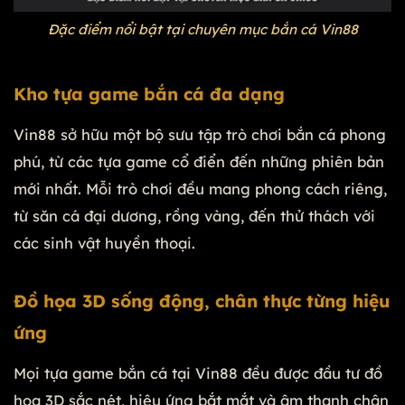
Đặc điểm nổi bật tại chuyên mục bắn cá Vin88
Kho tựa game bắn cá đa dạng
Vin88 sở hữu một bộ sưu tập trò chơi bắn cá phong
phú, từ các tựa game cổ điển đến những phiên bản
mới nhất. Mỗi trò chơi đều mang phong cách riêng,
từ săn cá đại dương, rồng vàng, đến thử thách với
các sinh vật huyền thoại.
Đồ họa 3D sống động, chân thực từng hiệu
ứng
Mọi tựa game bắn cá tại Vin88 đều được đầu tư đồ
họa 3D sắc nét, hiệu ứng bắt mắt và âm thanh chân