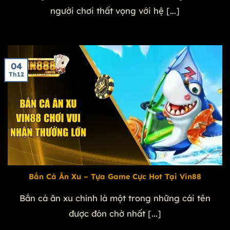
người chơi thất vọng với hệ [...]
04
Th12
Bắn Cá Ăn Xu – Tựa Game Cực Hot Tại Vin88
Bắn cá ăn xu chính là một trong những cái tên
được đón chờ nhất [...]