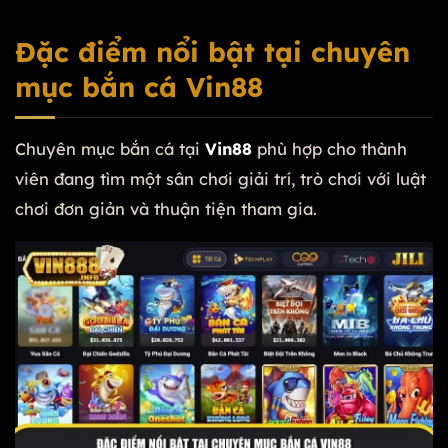
Đặc điểm nổi bật tại chuyên
mục bắn cá Vin88
Chuyên mục bắn cá tại
Vin88
phù hợp cho thành
viên đang tìm một sân chơi giải trí, trò chơi với luật
chơi đơn giản và thuận tiện tham gia.