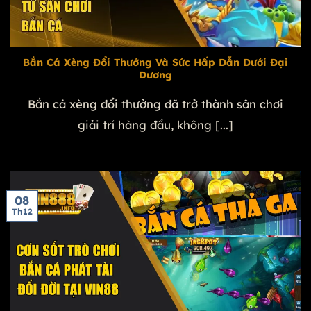
Bắn Cá Xèng Đổi Thưởng Và Sức Hấp Dẫn Dưới Đại
Dương
Bắn cá xèng đổi thưởng đã trở thành sân chơi
giải trí hàng đầu, không [...]
08
Th12