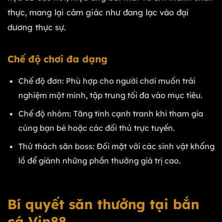
thực, mang lại cảm giác như đang lạc vào đại
dương thực sự.
Chế độ chơi đa dạng
Chế độ đơn: Phù hợp cho người chơi muốn trải
nghiệm một mình, tập trung tối đa vào mục tiêu.
Chế độ nhóm: Tăng tính cạnh tranh khi tham gia
cùng bạn bè hoặc các đối thủ trực tuyến.
Thử thách săn boss: Đối mặt với các sinh vật khổng
lồ để giành những phần thưởng giá trị cao.
Bí quyết săn thưởng tại bắn
cá Vin88