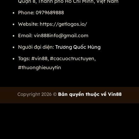
Quận 8, Thành phố Hồ Chí Minh, Việt Nam
Phone: 0979689888
Website: https://getlogos.io/
Email:
vin888info@gmail.com
Người đại diện:
Trương Quốc Hùng
Tags: #vin88, #cacuoctructuyen,
#thuonghieuuytin
Copyright 2026 ©
Bản quyền thuộc về Vin88