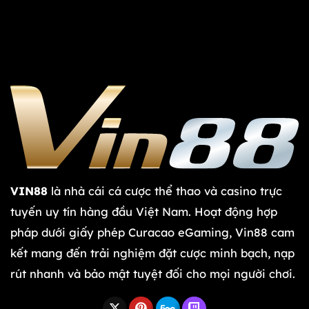
VIN88
là nhà cái cá cược thể thao và casino trực
tuyến uy tín hàng đầu Việt Nam. Hoạt động hợp
pháp dưới giấy phép Curacao eGaming, Vin88 cam
kết mang đến trải nghiệm đặt cược minh bạch, nạp
rút nhanh và bảo mật tuyệt đối cho mọi người chơi.