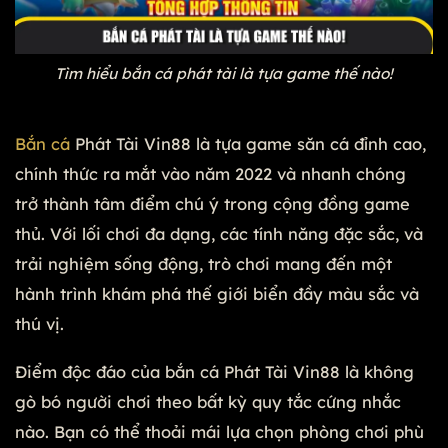
Tìm hiểu bắn cá phát tài là tựa game thế nào!
Bắn cá
Phát Tài Vin88 là tựa game săn cá đỉnh cao,
chính thức ra mắt vào năm 2022 và nhanh chóng
trở thành tâm điểm chú ý trong cộng đồng game
thủ. Với lối chơi đa dạng, các tính năng đặc sắc, và
trải nghiệm sống động, trò chơi mang đến một
hành trình khám phá thế giới biển đầy màu sắc và
thú vị.
Điểm độc đáo của bắn cá Phát Tài Vin88 là không
gò bó người chơi theo bất kỳ quy tắc cứng nhắc
nào. Bạn có thể thoải mái lựa chọn phòng chơi phù