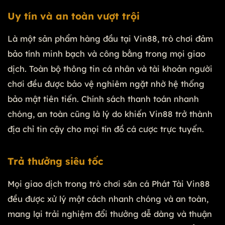
Uy tín và an toàn vượt trội
Là một sản phẩm hàng đầu tại Vin88, trò chơi đảm
bảo tính minh bạch và công bằng trong mọi giao
dịch. Toàn bộ thông tin cá nhân và tài khoản người
chơi đều được bảo vệ nghiêm ngặt nhờ hệ thống
bảo mật tiên tiến. Chính sách thanh toán nhanh
chóng, an toàn cũng là lý do khiến Vin88 trở thành
địa chỉ tin cậy cho mọi tín đồ cá cược trực tuyến.
Trả thưởng siêu tốc
Mọi giao dịch trong trò chơi săn cá Phát Tài Vin88
đều được xử lý một cách nhanh chóng và an toàn,
mang lại trải nghiệm đổi thưởng dễ dàng và thuận