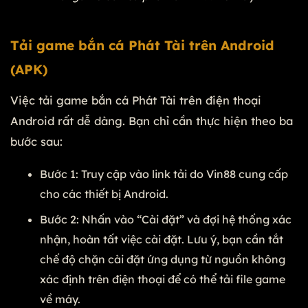
Tải game bắn cá Phát Tài trên Android
(APK)
Việc tải game bắn cá Phát Tài trên điện thoại
Android rất dễ dàng. Bạn chỉ cần thực hiện theo ba
bước sau:
Bước 1: Truy cập vào link tải do Vin88 cung cấp
cho các thiết bị Android.
Bước 2: Nhấn vào “Cài đặt” và đợi hệ thống xác
nhận, hoàn tất việc cài đặt. Lưu ý, bạn cần tắt
chế độ chặn cài đặt ứng dụng từ nguồn không
xác định trên điện thoại để có thể tải file game
về máy.