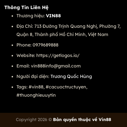
Thông Tin Liên Hệ
Thương hiệu:
VIN88
Địa Chỉ: 713 Đường Trịnh Quang Nghị, Phường 7,
Quận 8, Thành phố Hồ Chí Minh, Việt Nam
Phone: 0979689888
Website: https://getlogos.io/
Email:
vin888info@gmail.com
Người đại diện:
Trương Quốc Hùng
Tags: #vin88, #cacuoctructuyen,
#thuonghieuuytin
Copyright 2026 ©
Bản quyền thuộc về Vin88